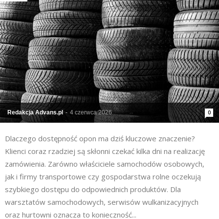
Redakcja Advans.pl
-
4 czerwca 2026
0
Dlaczego dostępność opon ma dziś kluczowe znaczenie?
Klienci coraz rzadziej są skłonni czekać kilka dni na realizację
zamówienia. Zarówno właściciele samochodów osobowych,
jak i firmy transportowe czy gospodarstwa rolne oczekują
szybkiego dostępu do odpowiednich produktów. Dla
warsztatów samochodowych, serwisów wulkanizacyjnych
oraz hurtowni oznacza to konieczność...