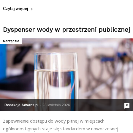
Czytaj więcej
Dyspenser wody w przestrzeni publicznej
Narzędzia
Redakcja Advans.pl
-
28 kwietnia 2026
0
Zapewnienie dostępu do wody pitnej w miejscach
ogólnodostępnych staje się standardem w nowoczesnej