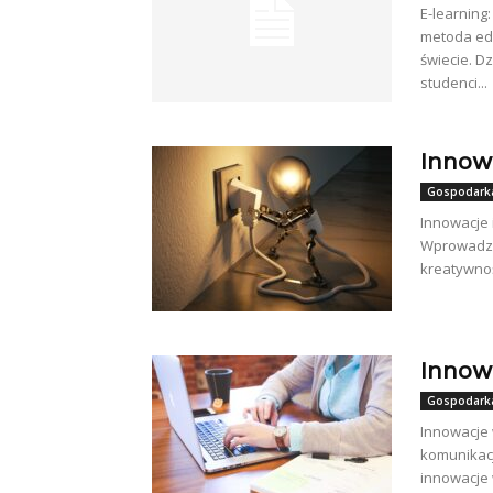
E-learning
metoda edu
świecie. D
studenci...
Innow
Gospodarka
Innowacje 
Wprowadzen
kreatywnoś
Innow
Gospodarka
Innowacje 
komunikac
innowacje 