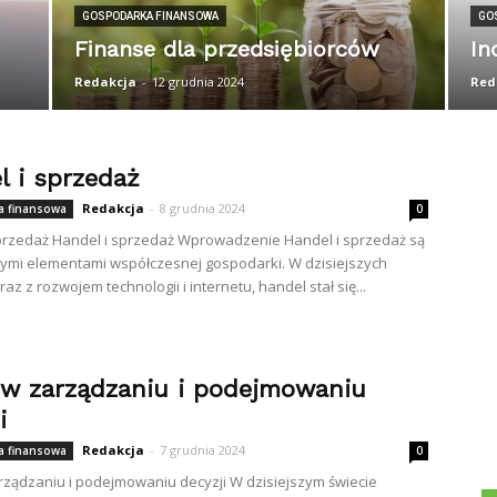
GOSPODARKA FINANSOWA
GO
Finanse dla przedsiębiorców
In
Redakcja
-
12 grudnia 2024
Red
l i sprzedaż
Redakcja
-
8 grudnia 2024
 finansowa
0
przedaż Handel i sprzedaż Wprowadzenie Handel i sprzedaż są
ymi elementami współczesnej gospodarki. W dzisiejszych
az z rozwojem technologii i internetu, handel stał się...
 w zarządzaniu i podejmowaniu
i
Redakcja
-
7 grudnia 2024
 finansowa
0
rządzaniu i podejmowaniu decyzji W dzisiejszym świecie