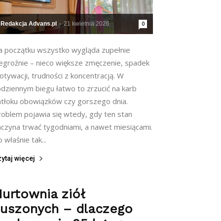
Redakcja Advans.pl
-
21 kwietnia 2026
0
a początku wszystko wygląda zupełnie
iegroźnie – nieco większe zmęczenie, spadek
tywacji, trudności z koncentracją. W
odziennym biegu łatwo to zrzucić na karb
atłoku obowiązków czy gorszego dnia.
roblem pojawia się wtedy, gdy ten stan
aczyna trwać tygodniami, a nawet miesiącami.
 właśnie tak...
ytaj więcej
urtownia ziół
suszonych – dlaczego