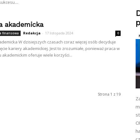
ukcesu....
p
ra akademicka
Redakcja
-
17 listopada 2024
 finansowa
0
ademicka W dzisiejszych czasach coraz więcej osób decyduje
jęcie kariery akademickiej. Jest to zrozumiałe, ponieważ praca w
 akademickim oferuje wiele korzyści...
Strona 1 z 19
Z
m
s
Ob
h
cz