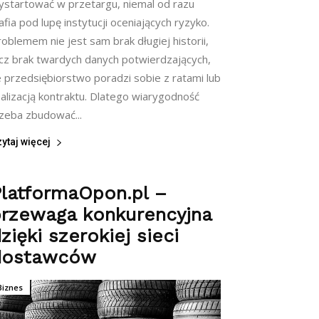
ystartować w przetargu, niemal od razu
afia pod lupę instytucji oceniających ryzyko.
oblemem nie jest sam brak długiej historii,
ecz brak twardych danych potwierdzających,
e przedsiębiorstwo poradzi sobie z ratami lub
alizacją kontraktu. Dlatego wiarygodność
rzeba zbudować...
ytaj więcej
latformaOpon.pl –
przewaga konkurencyjna
zięki szerokiej sieci
dostawców
Biznes