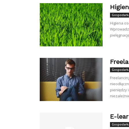
Higien
Gospodarka
Higiena oso
Wprowadzen
pielęgnację
Freel
Gospodarka
Freelancin
nieodłączn
pieniędzy 
niezależnie
E-lear
Gospodarka