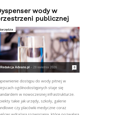
Dyspenser wody w
rzestrzeni publicznej
Narzędzia
Redakcja Advans.pl
-
28 kwietnia 2026
0
apewnienie dostępu do wody pitnej w
iejscach ogólnodostępnych staje się
tandardem w nowoczesnej infrastrukturze.
iekty takie jak urzędy, szkoły, galerie
andlowe czy placówki medyczne coraz
ęściej wdrażają rozwiązania, które pozwalają