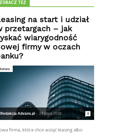
ZOBACZ TEŻ
easing na start i udział
 przetargach – jak
zyskać wiarygodność
owej firmy w oczach
banku?
Biznes
Redakcja Advans.pl
-
29 lipca 2026
0
wa firma, która chce wziąć leasing albo