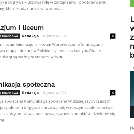
tyka odgrywa kluczową rolę w zarządzaniu i podejmowaniu
rmy, które kładą nacisk na wartości...
L
w
zjum i liceum
Redakcja
-
6 grudnia 2024
 finansowa
0
 i liceum Gimnazjum i liceum Wprowadzenie Gimnazjum i
n
dwa etapy edukacji w Polskim systemie szkolnym. Oba te
ukacji są ważnymi etapami w życiu...
ikacja społeczna
Redakcja
-
4 grudnia 2024
 finansowa
0
ja społeczna Komunikacja społeczna W dzisiejszych czasach
ja społeczna odgrywa kluczową rolę w naszym społeczeństwie.
oces, który umożliwia nam nawiązywanie kontaktów, dzielenie się
i...
No