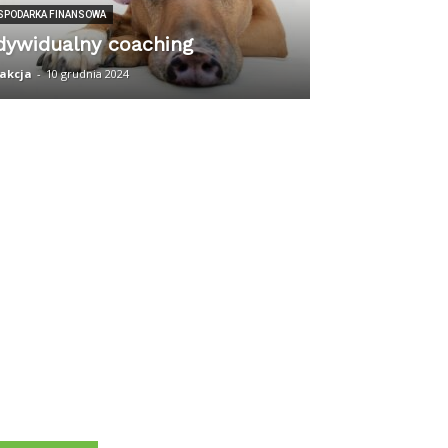
SPODARKA FINANSOWA
dywidualny coaching
akcja
-
10 grudnia 2024