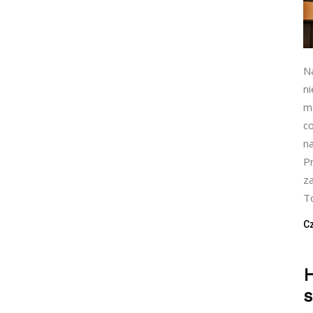
N
n
mo
c
n
P
z
To
Cz
H