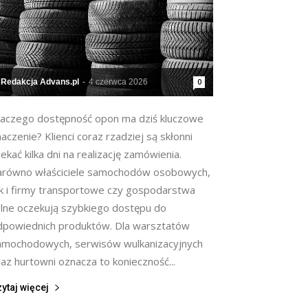
Redakcja Advans.pl
-
4 czerwca 2026
0
laczego dostępność opon ma dziś kluczowe
aczenie? Klienci coraz rzadziej są skłonni
ekać kilka dni na realizację zamówienia.
arówno właściciele samochodów osobowych,
ak i firmy transportowe czy gospodarstwa
olne oczekują szybkiego dostępu do
dpowiednich produktów. Dla warsztatów
amochodowych, serwisów wulkanizacyjnych
az hurtowni oznacza to konieczność...
ytaj więcej