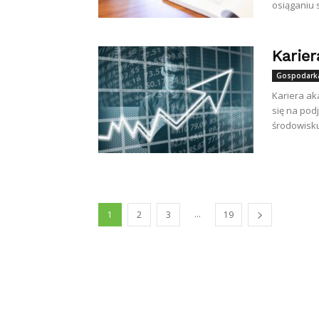
osiąganiu s
Karie
Gospodarka
Kariera ak
się na pod
środowisku
...
1
2
3
19