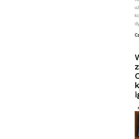
u
k
d
Cz
z
O
k