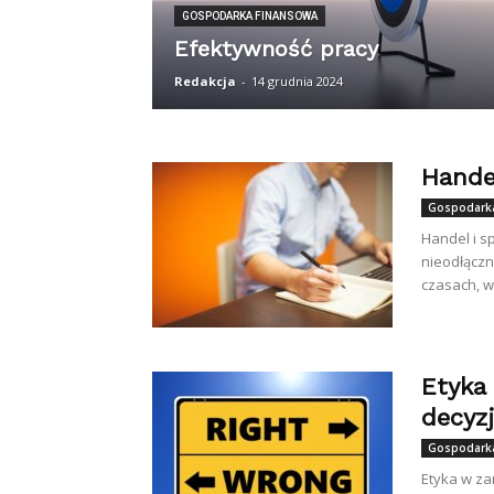
GOSPODARKA FINANSOWA
Efektywność pracy
Redakcja
-
14 grudnia 2024
Hande
Gospodarka
Handel i s
nieodłączn
czasach, wr
Etyka
decyzj
Gospodarka
Etyka w za