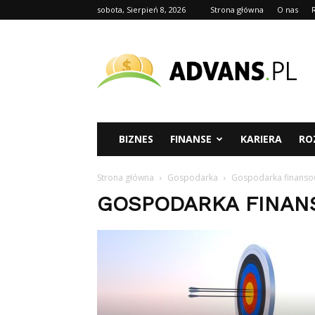
sobota, Sierpień 8, 2026
Strona główna
O nas
advans.pl
BIZNES
FINANSE
KARIERA
RO
Strona główna
Gospodarka
Gospodarka finans
GOSPODARKA FINA