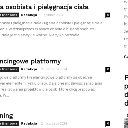
w
a osobista i pielęgnacja ciała
tr
Redakcja
-
1 grudnia 2024
 finansowa
0
Pr
bista i pielęgnacja ciała Higiena osobista i pielęgnacja ciała
l
ie W dzisiejszych czasach dbanie o higienę osobistą i
ż
 ciała jest niezwykle ważne. Nie tylko pozwala...
re
t
Cz
ancingowe platformy
Redakcja
-
29 listopada 2024
 finansowa
0
P
gowe platformy Freelancingowe platformy są obecnie
ym elementem rynku pracy. Dają one możliwość zarabiania
i realizowania projektów dla osób, które chcą pracować
d
. W...
ning
Redakcja
-
24 listopada 2024
 finansowa
0