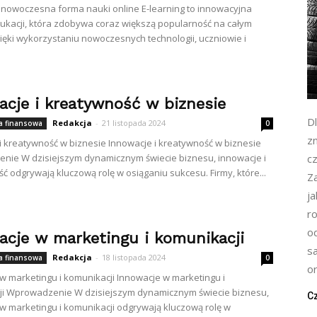
: nowoczesna forma nauki online E-learning to innowacyjna
kacji, która zdobywa coraz większą popularność na całym
zięki wykorzystaniu nowoczesnych technologii, uczniowie i
acje i kreatywność w biznesie
D
Redakcja
-
21 listopada 2024
 finansowa
0
zn
i kreatywność w biznesie Innowacje i kreatywność w biznesie
ie W dzisiejszym dynamicznym świecie biznesu, innowacje i
cz
ć odgrywają kluczową rolę w osiąganiu sukcesu. Firmy, które...
Z
j
r
o
acje w marketingu i komunikacji
s
Redakcja
-
18 listopada 2024
 finansowa
0
or
w marketingu i komunikacji Innowacje w marketingu i
ji Wprowadzenie W dzisiejszym dynamicznym świecie biznesu,
Cz
w marketingu i komunikacji odgrywają kluczową rolę w