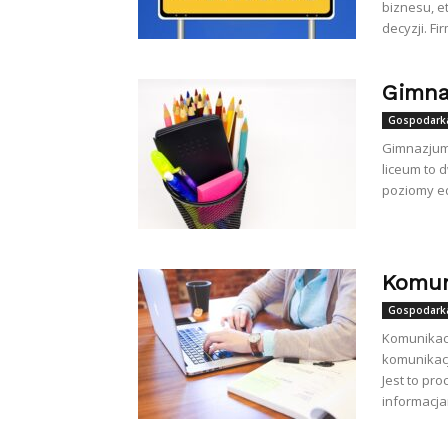
biznesu, e
decyzji. Fi
Gimna
Gospodarka
Gimnazjum
liceum to 
poziomy ed
Komun
Gospodarka
Komunikac
komunikac
Jest to pr
informacjam