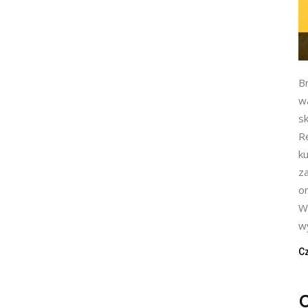
B
w
sk
R
k
z
or
W
wy
Cz
C