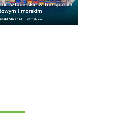
rki sztauerskie w transporcie
dowym i morskim
akcja Advans.pl
-
29 maja 2024