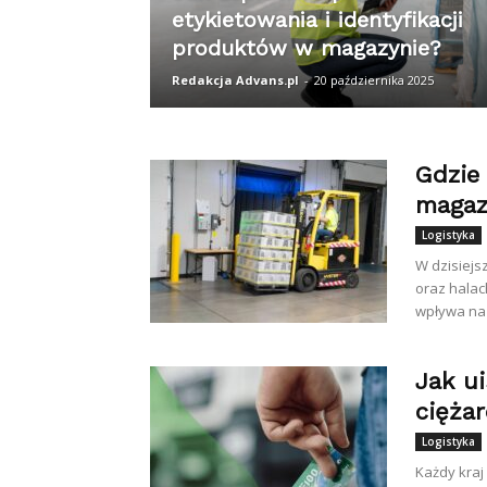
etykietowania i identyfikacji
produktów w magazynie?
Redakcja Advans.pl
-
20 października 2025
Gdzie
magaz
Logistyka
W dzisiejs
oraz halac
wpływa na 
Jak u
cięża
Logistyka
Każdy kraj