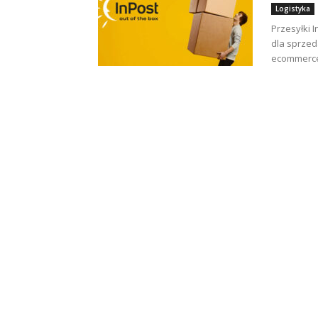
Logistyka
Przesyłki 
dla sprzed
ecommerce j