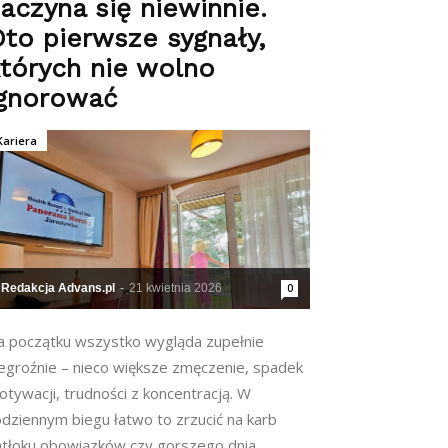
aczyna się niewinnie.
to pierwsze sygnały,
tórych nie wolno
ignorować
Kariera
Redakcja Advans.pl
-
21 kwietnia 2026
0
a początku wszystko wygląda zupełnie
iegroźnie – nieco większe zmęczenie, spadek
tywacji, trudności z koncentracją. W
odziennym biegu łatwo to zrzucić na karb
atłoku obowiązków czy gorszego dnia.