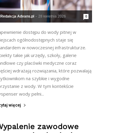
Redakcja Advans.pl
-
28 kwietnia 2026
0
apewnienie dostępu do wody pitnej w
iejscach ogólnodostępnych staje się
tandardem w nowoczesnej infrastrukturze.
iekty takie jak urzędy, szkoły, galerie
andlowe czy placówki medyczne coraz
ęściej wdrażają rozwiązania, które pozwalają
żytkownikom na szybkie i wygodne
orzystanie z wody. W tym kontekście
yspenser wody pełni...
ytaj więcej
Wypalenie zawodowe