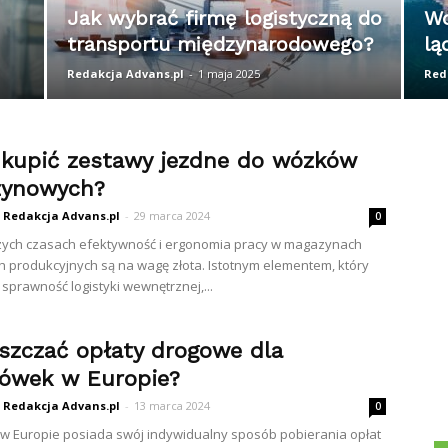
Jak wybrać firmę logistyczną do
Wo
transportu międzynarodowego?
lą
Redakcja Advans.pl
-
1 maja 2025
Red
 kupić zestawy jezdne do wózków
ynowych?
Redakcja Advans.pl
-
29 marca 2024
0
zych czasach efektywność i ergonomia pracy w magazynach
h produkcyjnych są na wagę złota. Istotnym elementem, który
sprawność logistyki wewnętrznej,...
iszczać opłaty drogowe dla
rówek w Europie?
Redakcja Advans.pl
-
13 marca 2024
0
 w Europie posiada swój indywidualny sposób pobierania opłat