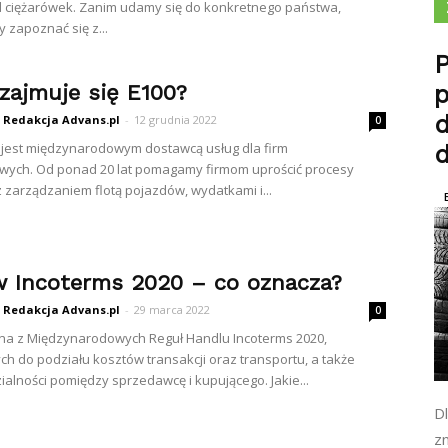
d ciężarówek. Zanim udamy się do konkretnego państwa,
 zapoznać się z...
P
zajmuje się E100?
d
Redakcja Advans.pl
-
12 grudnia 2022
0
 jest międzynarodowym dostawcą usług dla firm
wych. Od ponad 20 lat pomagamy firmom uprościć procesy
 zarządzaniem flotą pojazdów, wydatkami i...
 Incoterms 2020 – co oznacza?
Redakcja Advans.pl
-
29 marca 2022
0
na z Międzynarodowych Reguł Handlu Incoterms 2020,
h do podziału kosztów transakcji oraz transportu, a także
alności pomiędzy sprzedawcę i kupującego. Jakie...
D
zn