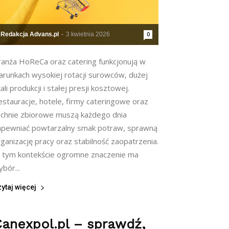
Redakcja Advans.pl
-
3 kwietnia 2026
0
ranża HoReCa oraz catering funkcjonują w
arunkach wysokiej rotacji surowców, dużej
ali produkcji i stałej presji kosztowej.
estauracje, hotele, firmy cateringowe oraz
uchnie zbiorowe muszą każdego dnia
apewniać powtarzalny smak potraw, sprawną
ganizację pracy oraz stabilność zaopatrzenia.
 tym kontekście ogromne znaczenie ma
bór...
ytaj więcej
anexpol.pl – sprawdź,