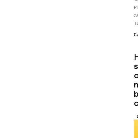
P
z
To
Cz
H
n
b
c