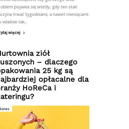
roblem pojawia się wtedy, gdy ten stan
aczyna trwać tygodniami, a nawet miesiącami.
 właśnie tak...
ytaj więcej
urtownia ziół
suszonych – dlaczego
opakowania 25 kg są
ajbardziej opłacalne dla
ranży HoReCa i
ateringu?
Biznes