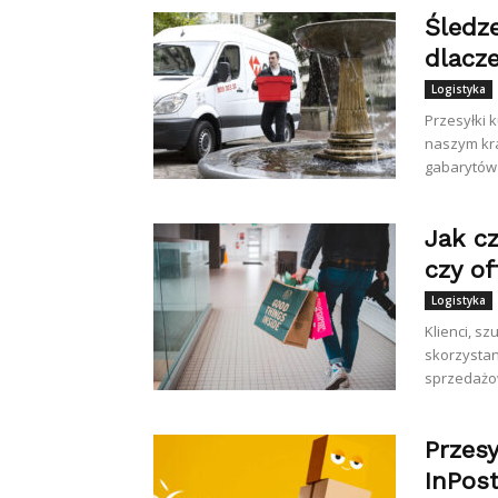
Śledz
dlacz
Logistyka
Przesyłki 
naszym kra
gabarytów
Jak c
czy of
Logistyka
Klienci, s
skorzystan
sprzedażow
Przes
InPos