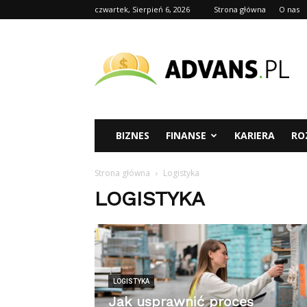
czwartek, Sierpień 6, 2026
Strona główna
O nas
advans.pl
BIZNES
FINANSE
KARIERA
RO
Strona główna
Logistyka
LOGISTYKA
LOGISTYKA
Jak usprawnić proces