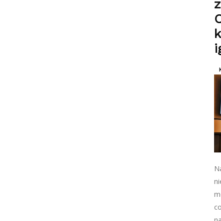
z
O
k
N
n
mo
c
n