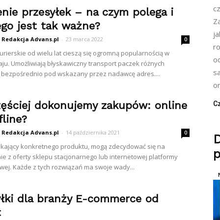
cz
enie przesyłek – na czym polega i
Z
ego jest tak ważne?
j
Redakcja Advans.pl
-
23 marca 2022
0
r
kurierskie od wielu lat cieszą się ogromną popularnością w
o
ju. Umożliwiają błyskawiczny transport paczek różnych
s
 bezpośrednio pod wskazany przez nadawcę adres....
or
zęściej dokonujemy zakupów: online
Cz
fline?
Redakcja Advans.pl
-
14 października 2021
0
zukający konkretnego produktu, mogą zdecydować się na
p
ie z oferty sklepu stacjonarnego lub internetowej platformy
ej. Każde z tych rozwiązań ma swoje wady...
yłki dla branży E-commerce od
t