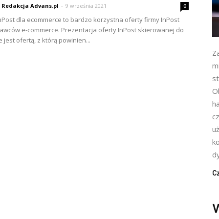
Redakcja Advans.pl
-
9 września 2021
0
InPost dla ecommerce to bardzo korzystna oferty firmy InPost
awców e-commerce. Prezentacja oferty InPost skierowanej do
est ofertą, z którą powinien...
Z
m
s
Ob
h
cz
u
k
d
Cz