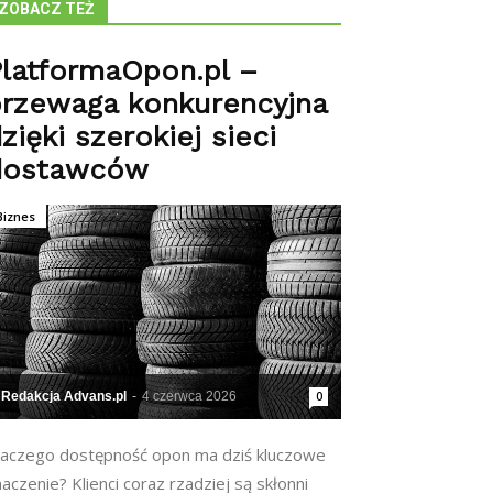
ZOBACZ TEŻ
latformaOpon.pl –
przewaga konkurencyjna
zięki szerokiej sieci
dostawców
Biznes
Redakcja Advans.pl
-
4 czerwca 2026
0
laczego dostępność opon ma dziś kluczowe
aczenie? Klienci coraz rzadziej są skłonni