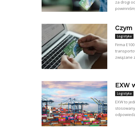
za drogi o
powinniśmy
Czym 
Logistyka
Firma E100
transporto
związane z
EXW w
Logistyka
EXW to jed
stosowanyc
odpowiedzi