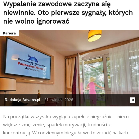
Wypalenie zawodowe zaczyna się
niewinnie. Oto pierwsze sygnały, których
nie wolno ignorować
Kariera
Redakcja Advans.pl
-
21 kwietnia 2026
0
Na początku wszystko wygląda zupełnie niegroźnie – nieco
większe zmęczenie, spadek motywacji, trudności z
koncentracją. W codziennym biegu łatwo to zrzucić na karb