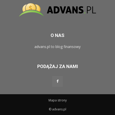
O NAS
advans.pl to blog finansowy
PODĄŻAJ ZA NAMI
Mapa strony
© advans.pl