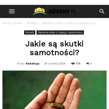
Strona główna
Rozwój
Radzenie sobie z izolacją i samotnością
Rozwój
Radzenie sobie z izolacją i samotnością
Jakie są skutki
samotności?
Przez
Redakcja
-
24 czerwca 2024
376
0