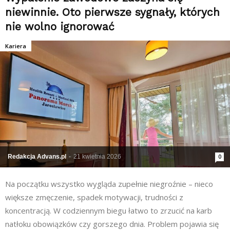
niewinnie. Oto pierwsze sygnały, których
nie wolno ignorować
Kariera
Redakcja Advans.pl
-
21 kwietnia 2026
0
Na początku wszystko wygląda zupełnie niegroźnie – nieco
większe zmęczenie, spadek motywacji, trudności z
koncentracją. W codziennym biegu łatwo to zrzucić na karb
natłoku obowiązków czy gorszego dnia. Problem pojawia się