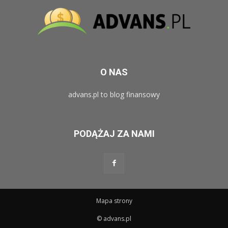
O NAS
advans.pl to blog finansowy
PODĄŻAJ ZA NAMI
Mapa strony
© advans.pl