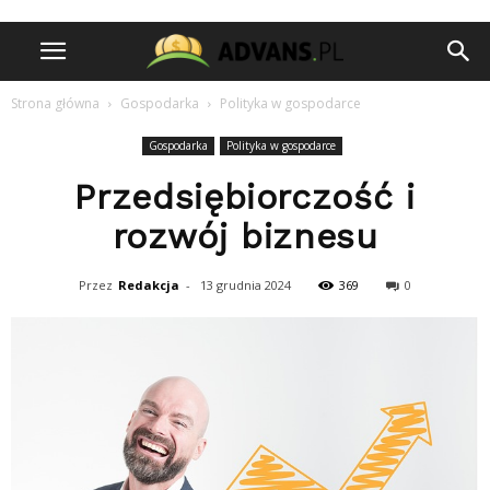
Strona główna
Gospodarka
Polityka w gospodarce
Gospodarka
Polityka w gospodarce
Przedsiębiorczość i
rozwój biznesu
Przez
Redakcja
-
13 grudnia 2024
369
0