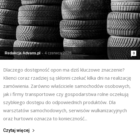
Redakcja Advans.pl
-
4 czerwca 2026
0
Dlaczego dostępność opon ma dziś kluczowe znaczenie?
Klienci coraz rzadziej są skłonni czekać kilka dni na realizację
zamówienia. Zarówno właściciele samochodów osobowych,
jak i firmy transportowe czy gospodarstwa rolne oczekują
szybkiego dostępu do odpowiednich produktów. Dla
warsztatów samochodowych, serwisów wulkanizacyjnych
oraz hurtowni oznacza to konieczność...
Czytaj więcej