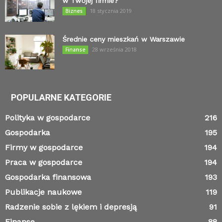
w Twojej firmie?
18 stycznia 2019
Biznes
Średnie ceny mieszkań w Warszawie
28 września 2018
Finanse
POPULARNE KATEGORIE
Polityka w gospodarce
216
Gospodarka
195
Firmy w gospodarce
194
Praca w gospodarce
194
Gospodarka finansowa
193
Publikacje naukowe
119
Radzenie sobie z lękiem i depresją
91
Finanse
88