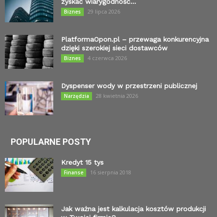
zyskać wiarygodność...
29 lipca 2026
Biznes
PlatformaOpon.pl – przewaga konkurencyjna
dzięki szerokiej sieci dostawców
4 czerwca 2026
Biznes
Dyspenser wody w przestrzeni publicznej
28 kwietnia 2026
Narzędzia
POPULARNE POSTY
Kredyt 15 tys
16 sierpnia 2018
Finanse
Jak ważna jest kalkulacja kosztów produkcji