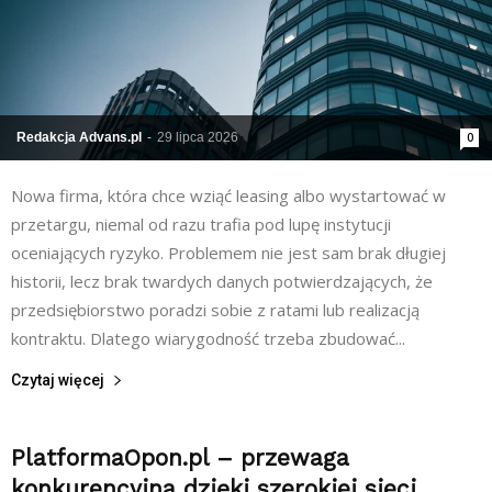
Redakcja Advans.pl
-
29 lipca 2026
0
Nowa firma, która chce wziąć leasing albo wystartować w
przetargu, niemal od razu trafia pod lupę instytucji
oceniających ryzyko. Problemem nie jest sam brak długiej
historii, lecz brak twardych danych potwierdzających, że
przedsiębiorstwo poradzi sobie z ratami lub realizacją
kontraktu. Dlatego wiarygodność trzeba zbudować...
Czytaj więcej
PlatformaOpon.pl – przewaga
konkurencyjna dzięki szerokiej sieci