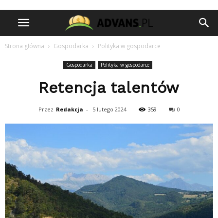
Strona główna
Gospodarka
Polityka w gospodarce
Gospodarka
Polityka w gospodarce
Retencja talentów
Przez
Redakcja
-
5 lutego 2024
359
0