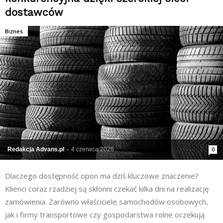
dostawców
Biznes
Redakcja Advans.pl
-
4 czerwca 2026
0
Dlaczego dostępność opon ma dziś kluczowe znaczenie?
Klienci coraz rzadziej są skłonni czekać kilka dni na realizację
zamówienia. Zarówno właściciele samochodów osobowych,
jak i firmy transportowe czy gospodarstwa rolne oczekują