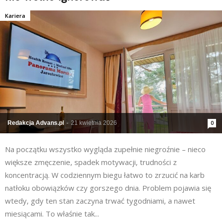
Kariera
Redakcja Advans.pl
-
21 kwietnia 2026
0
Na początku wszystko wygląda zupełnie niegroźnie – nieco
większe zmęczenie, spadek motywacji, trudności z
koncentracją. W codziennym biegu łatwo to zrzucić na karb
natłoku obowiązków czy gorszego dnia. Problem pojawia się
wtedy, gdy ten stan zaczyna trwać tygodniami, a nawet
miesiącami. To właśnie tak...