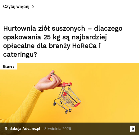
Czytaj więcej
Hurtownia ziół suszonych – dlaczego
opakowania 25 kg są najbardziej
opłacalne dla branży HoReCa i
cateringu?
Biznes
Redakcja Advans.pl
-
3 kwietnia 2026
0