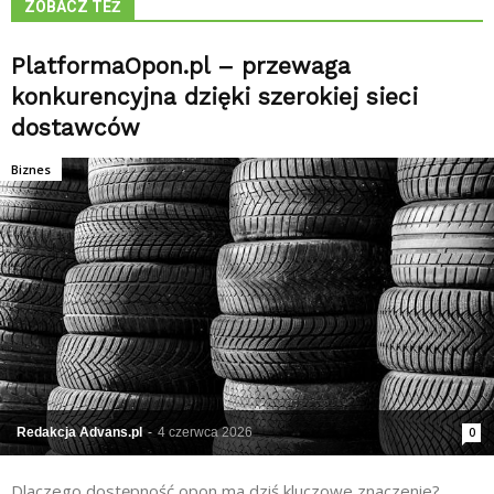
ZOBACZ TEŻ
PlatformaOpon.pl – przewaga
konkurencyjna dzięki szerokiej sieci
dostawców
Biznes
Redakcja Advans.pl
-
4 czerwca 2026
0
Dlaczego dostępność opon ma dziś kluczowe znaczenie?