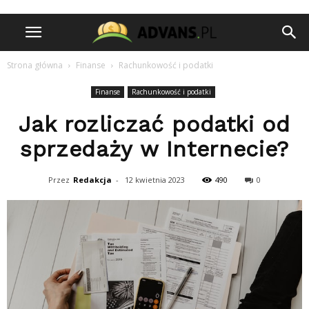
Strona główna
Finanse
Rachunkowość i podatki
Finanse
Rachunkowość i podatki
Jak rozliczać podatki od
sprzedaży w Internecie?
Przez
Redakcja
-
12 kwietnia 2023
490
0