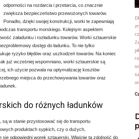
odporności na rozdarcia i przetarcia, co znacznie
zwiększa bezpieczeństwo przewożonych towarów.
D
Ponadto, dzięki swojej konstrukcji, worki te zapewniają
zn
e podczas transportu morskiego. Kolejnym aspektem
cz
twość załadunku i rozładunku towarów. Worki sztauerskie
Z
 bezproblemowy dostęp do ładunku. To nie tylko
j
edukuje ryzyko błędów oraz uszkodzeń towarów. Na koniec
r
k już wcześniej wspomniano, worki sztauerskie są
o
cej, ich użycie pozwala na optymalizację kosztów
s
otrzebnego miejsca do przechowywania towarów oraz
or
ładunek.
Cz
rskich do różnych ładunków
i, są w stanie przystosować się do transportu
p
cowych produktach sypkich, czy o dużych,
się odpowiedni worek sztauerski. Właśnie ta zdolność do