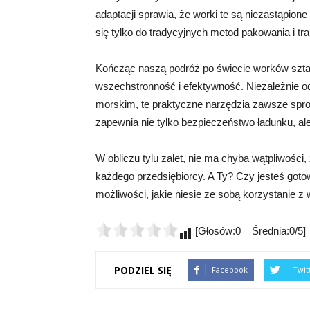
adaptacji sprawia, że worki te są niezastąpion
się tylko do tradycyjnych metod pakowania i tr
Kończąc naszą podróż po świecie worków sztaue
wszechstronność i efektywność. Niezależnie o
morskim, te praktyczne narzędzia zawsze spr
zapewnia nie tylko bezpieczeństwo ładunku, ale 
W obliczu tylu zalet, nie ma chyba wątpliwości
każdego przedsiębiorcy. A Ty? Czy jesteś goto
możliwości, jakie niesie ze sobą korzystanie 
[Głosów:0 Średnia:0/5]
PODZIEL SIĘ
Facebook
Twit