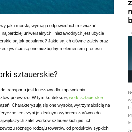
n
owy jak i morski, wymaga odpowiednich rozwiązań
 najbardziej uniwersalnych i niezawodnych jest użycie
rskie są tak popularne? Jakie są ich główne zalety oraz
 rzeczywiście są one niezbędnym elementem procesu
rki sztauerskie?
o transportu jest kluczowy dla zapewnienia
No
osztów przewozu. W tym kontekście,
worki sztauerskie
w
iązań. Charakteryzują się one wysoką wytrzymałością na
tr
eryczne, co czyni je idealnym wyborem zarówno do
Pr
największych zalet worków sztauerskich jest ich
l
zewozu różnego rodzaju towarów, od produktów sypkich,
ż