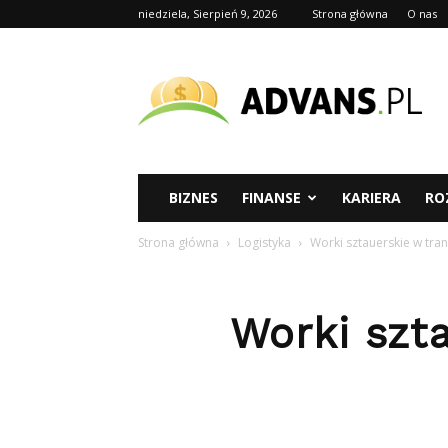
niedziela, Sierpień 9, 2026
Strona główna
O nas
advans.pl
BIZNES
FINANSE
KARIERA
RO
Strona główna
Logistyka
Worki sztauerskie w tr
Worki szt