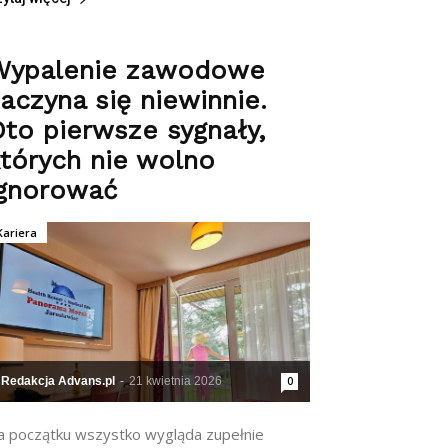
Wypalenie zawodowe
aczyna się niewinnie.
to pierwsze sygnały,
tórych nie wolno
ignorować
Kariera
Redakcja Advans.pl
-
21 kwietnia 2026
0
a początku wszystko wygląda zupełnie