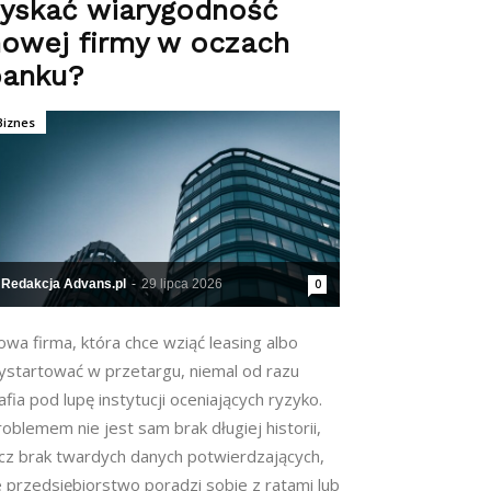
zyskać wiarygodność
owej firmy w oczach
banku?
Biznes
Redakcja Advans.pl
-
29 lipca 2026
0
wa firma, która chce wziąć leasing albo
ystartować w przetargu, niemal od razu
afia pod lupę instytucji oceniających ryzyko.
oblemem nie jest sam brak długiej historii,
ecz brak twardych danych potwierdzających,
e przedsiębiorstwo poradzi sobie z ratami lub