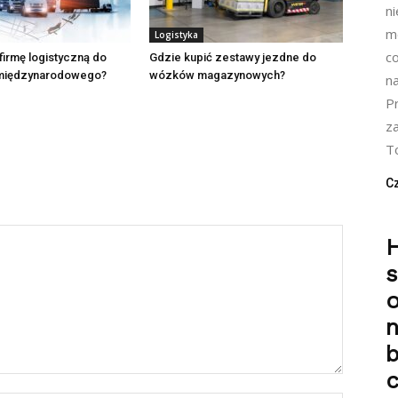
n
mo
Logistyka
c
firmę logistyczną do
Gdzie kupić zestawy jezdne do
 międzynarodowego?
wózków magazynowych?
n
P
z
To
Cz
H
n
b
c