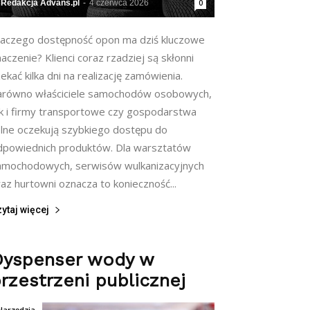
Redakcja Advans.pl
-
4 czerwca 2026
0
laczego dostępność opon ma dziś kluczowe
aczenie? Klienci coraz rzadziej są skłonni
ekać kilka dni na realizację zamówienia.
arówno właściciele samochodów osobowych,
ak i firmy transportowe czy gospodarstwa
olne oczekują szybkiego dostępu do
dpowiednich produktów. Dla warsztatów
amochodowych, serwisów wulkanizacyjnych
az hurtowni oznacza to konieczność...
ytaj więcej
Dyspenser wody w
rzestrzeni publicznej
Narzędzia