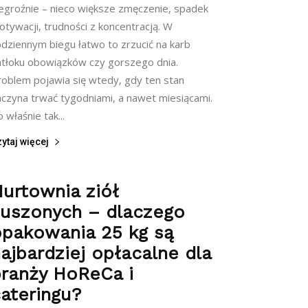
iegroźnie – nieco większe zmęczenie, spadek
tywacji, trudności z koncentracją. W
odziennym biegu łatwo to zrzucić na karb
atłoku obowiązków czy gorszego dnia.
roblem pojawia się wtedy, gdy ten stan
aczyna trwać tygodniami, a nawet miesiącami.
 właśnie tak...
ytaj więcej
urtownia ziół
suszonych – dlaczego
opakowania 25 kg są
ajbardziej opłacalne dla
ranży HoReCa i
ateringu?