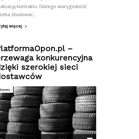
alizacją kontraktu. Dlatego wiarygodność
rzeba zbudować...
ytaj więcej
latformaOpon.pl –
przewaga konkurencyjna
zięki szerokiej sieci
dostawców
Biznes