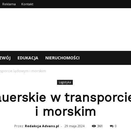
Reklama
Kontakt
ZWÓJ
EDUKACJA
NIERUCHOMOŚCI
ansporcie lądowym i morskim
Logistyka
auerskie w transporc
i morskim
Przez
Redakcja Advans.pl
-
29 maja 2024
361
0