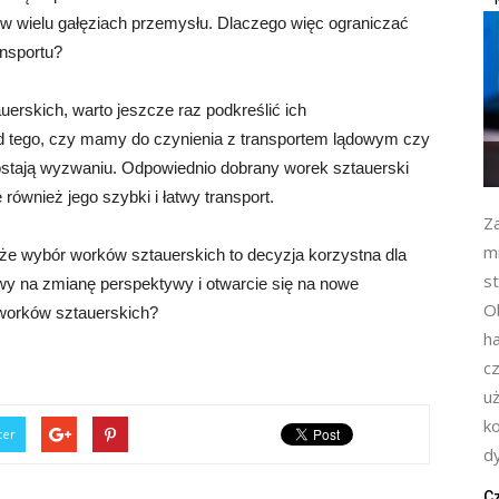
e w wielu gałęziach przemysłu. Dlaczego więc ograniczać
ansportu?
rskich, warto jeszcze raz podkreślić ich
d tego, czy mamy do czynienia z transportem lądowym czy
ostają wyzwaniu. Odpowiednio dobrany worek sztauerski
również jego szybki i łatwy transport.
Z
m
, że wybór worków sztauerskich to decyzja korzystna dla
s
wy na zmianę perspektywy i otwarcie się na nowe
Ob
z worków sztauerskich?
h
cz
u
k
ter
d
Cz