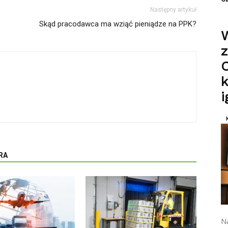
Następny artykuł
Skąd pracodawca ma wziąć pieniądze na PPK?
z
O
k
RA
N