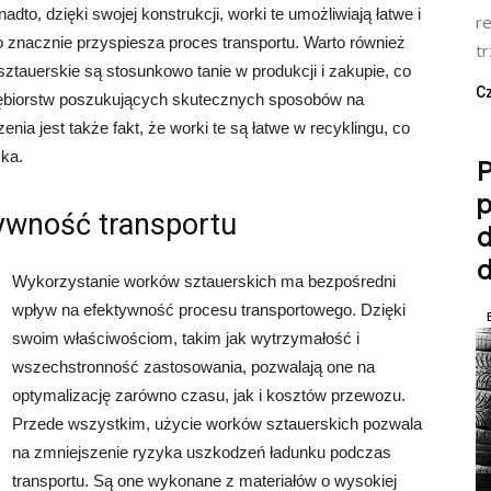
to, dzięki swojej konstrukcji, worki te umożliwiają łatwe i
re
 znacznie przyspiesza proces transportu. Warto również
t
tauerskie są stosunkowo tanie w produkcji i zakupie, co
Cz
siębiorstw poszukujących skutecznych sposobów na
ia jest także fakt, że worki te są łatwe w recyklingu, co
ska.
P
tywność transportu
d
Wykorzystanie worków sztauerskich ma bezpośredni
wpływ na efektywność procesu transportowego. Dzięki
swoim właściwościom, takim jak wytrzymałość i
wszechstronność zastosowania, pozwalają one na
optymalizację zarówno czasu, jak i kosztów przewozu.
Przede wszystkim, użycie worków sztauerskich pozwala
na zmniejszenie ryzyka uszkodzeń ładunku podczas
transportu. Są one wykonane z materiałów o wysokiej