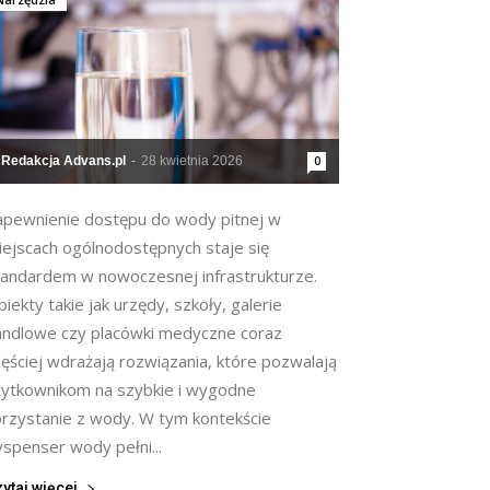
Redakcja Advans.pl
-
28 kwietnia 2026
0
apewnienie dostępu do wody pitnej w
iejscach ogólnodostępnych staje się
tandardem w nowoczesnej infrastrukturze.
iekty takie jak urzędy, szkoły, galerie
andlowe czy placówki medyczne coraz
ęściej wdrażają rozwiązania, które pozwalają
żytkownikom na szybkie i wygodne
orzystanie z wody. W tym kontekście
yspenser wody pełni...
ytaj więcej