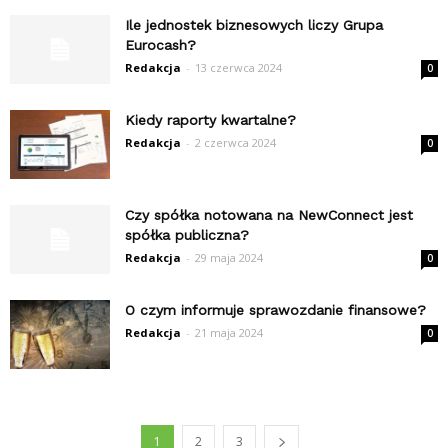
Ile jednostek biznesowych liczy Grupa
Eurocash?
Redakcja
-
13 czerwca 2024
0
Kiedy raporty kwartalne?
Redakcja
-
2 czerwca 2024
0
Czy spółka notowana na NewConnect jest
spółka publiczna?
Redakcja
-
29 maja 2024
0
O czym informuje sprawozdanie finansowe?
Redakcja
-
21 maja 2024
0
1
2
3