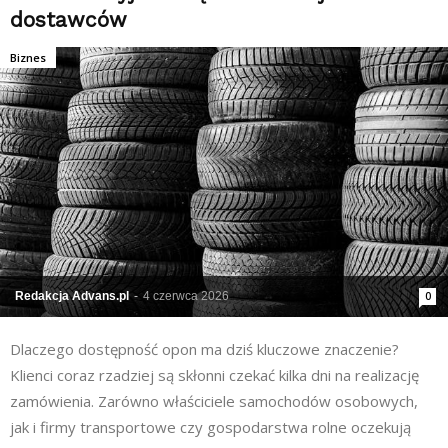
dostawców
Biznes
Redakcja Advans.pl
-
4 czerwca 2026
0
Dlaczego dostępność opon ma dziś kluczowe znaczenie?
Klienci coraz rzadziej są skłonni czekać kilka dni na realizację
zamówienia. Zarówno właściciele samochodów osobowych,
jak i firmy transportowe czy gospodarstwa rolne oczekują