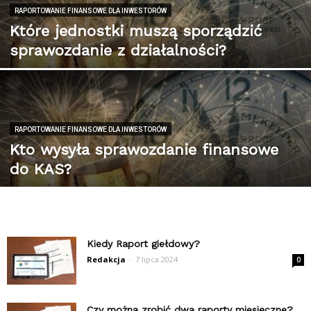
RAPORTOWANIE FINANSOWE DLA INWESTORÓW
Które jednostki muszą sporządzić
sprawozdanie z działalności?
RAPORTOWANIE FINANSOWE DLA INWESTORÓW
Kto wysyła sprawozdanie finansowe
do KAS?
Kiedy Raport giełdowy?
Redakcja
-
7 lipca 2024
0
Czy można zrobić dwa raporty miesięczne?