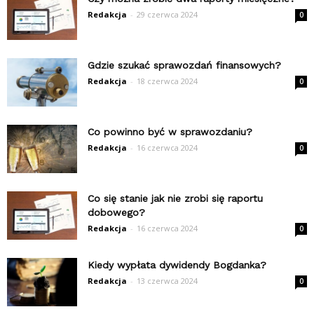
Redakcja
-
29 czerwca 2024
0
Gdzie szukać sprawozdań finansowych?
Redakcja
-
18 czerwca 2024
0
Co powinno być w sprawozdaniu?
Redakcja
-
16 czerwca 2024
0
Co się stanie jak nie zrobi się raportu
dobowego?
Redakcja
-
16 czerwca 2024
0
Kiedy wypłata dywidendy Bogdanka?
Redakcja
-
13 czerwca 2024
0