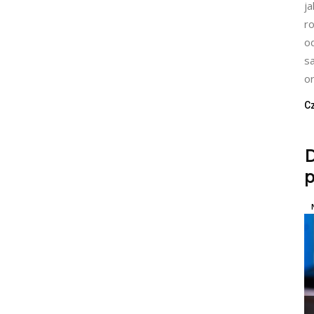
j
r
o
s
or
Cz
p