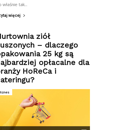
 właśnie tak...
ytaj więcej
urtownia ziół
suszonych – dlaczego
opakowania 25 kg są
ajbardziej opłacalne dla
ranży HoReCa i
ateringu?
Biznes