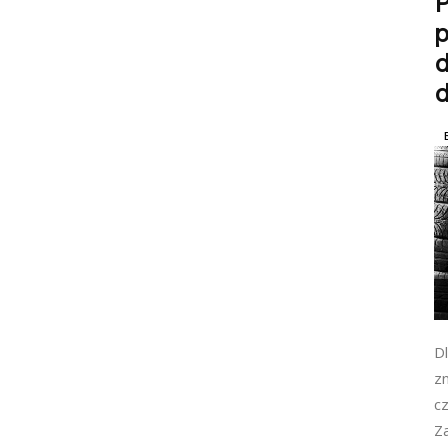
P
d
D
zn
cz
Z