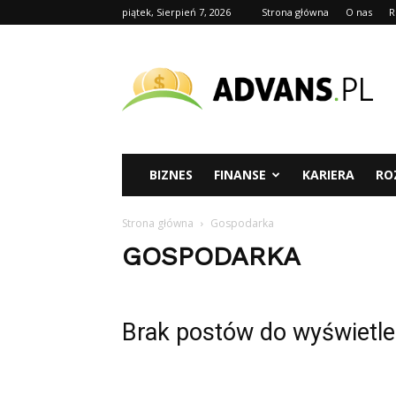
piątek, Sierpień 7, 2026
Strona główna
O nas
R
advans.pl
BIZNES
FINANSE
KARIERA
RO
Strona główna
Gospodarka
GOSPODARKA
Brak postów do wyświetle