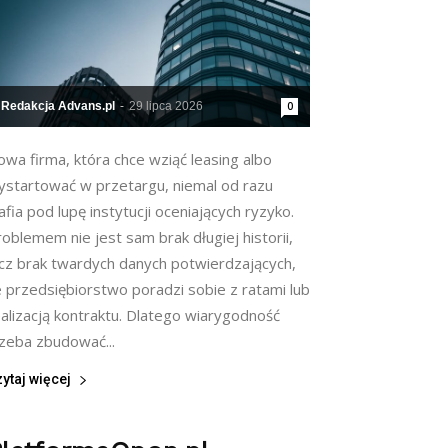
Redakcja Advans.pl
-
29 lipca 2026
0
wa firma, która chce wziąć leasing albo
ystartować w przetargu, niemal od razu
afia pod lupę instytucji oceniających ryzyko.
oblemem nie jest sam brak długiej historii,
ecz brak twardych danych potwierdzających,
e przedsiębiorstwo poradzi sobie z ratami lub
alizacją kontraktu. Dlatego wiarygodność
rzeba zbudować...
ytaj więcej