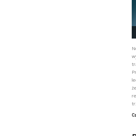
No
w
tr
Pr
l
ż
re
t
Cz