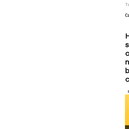
To
Cz
H
n
b
c