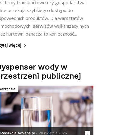
ak i firmy transportowe czy gospodarstwa
olne oczekują szybkiego dostępu do
dpowiednich produktów. Dla warsztatów
amochodowych, serwisów wulkanizacyjnych
az hurtowni oznacza to konieczność...
ytaj więcej
Dyspenser wody w
rzestrzeni publicznej
Narzędzia
Redakcja Advans.pl
-
28 kwietnia 2026
0