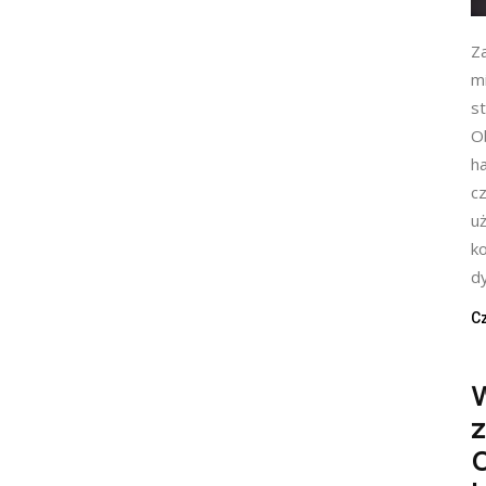
Z
m
s
Ob
h
cz
u
k
d
Cz
z
O