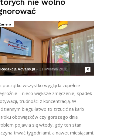
tórych nie wolno
ignorować
Kariera
Redakcja Advans.pl
-
21 kwietnia 2026
0
a początku wszystko wygląda zupełnie
iegroźnie – nieco większe zmęczenie, spadek
tywacji, trudności z koncentracją. W
odziennym biegu łatwo to zrzucić na karb
atłoku obowiązków czy gorszego dnia.
roblem pojawia się wtedy, gdy ten stan
aczyna trwać tygodniami, a nawet miesiącami.