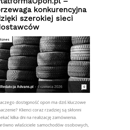
latformaOpon.pl –
przewaga konkurencyjna
zięki szerokiej sieci
dostawców
Biznes
Redakcja Advans.pl
-
4 czerwca 2026
0
laczego dostępność opon ma dziś kluczowe
aczenie? Klienci coraz rzadziej są skłonni
ekać kilka dni na realizację zamówienia.
arówno właściciele samochodów osobowych,