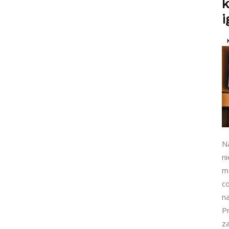
k
N
n
mo
c
n
P
z