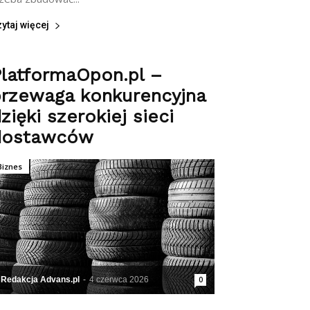
ytaj więcej
latformaOpon.pl –
przewaga konkurencyjna
zięki szerokiej sieci
dostawców
Biznes
Redakcja Advans.pl
-
4 czerwca 2026
0