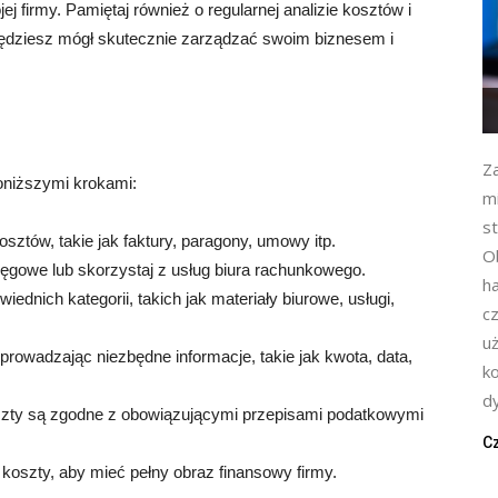
ej firmy. Pamiętaj również o regularnej analizie kosztów i
 będziesz mógł skutecznie zarządzać swoim biznesem i
Z
oniższymi krokami:
m
s
ztów, takie jak faktury, paragony, umowy itp.
Ob
ęgowe lub skorzystaj z usług biura rachunkowego.
h
wiednich kategorii, takich jak materiały biurowe, usługi,
cz
u
prowadzając niezbędne informacje, takie jak kwota, data,
k
d
oszty są zgodne z obowiązującymi przepisami podatkowymi
Cz
 koszty, aby mieć pełny obraz finansowy firmy.