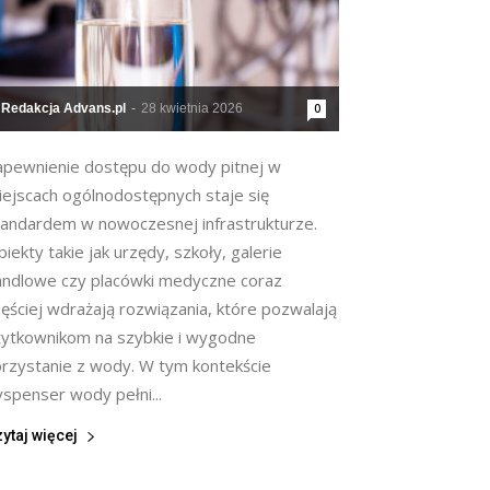
Redakcja Advans.pl
-
28 kwietnia 2026
0
apewnienie dostępu do wody pitnej w
iejscach ogólnodostępnych staje się
tandardem w nowoczesnej infrastrukturze.
iekty takie jak urzędy, szkoły, galerie
andlowe czy placówki medyczne coraz
ęściej wdrażają rozwiązania, które pozwalają
żytkownikom na szybkie i wygodne
orzystanie z wody. W tym kontekście
yspenser wody pełni...
ytaj więcej