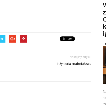
z
O
k
ter
Następny artykuł
Inżynieria materiałowa
N
n
mo