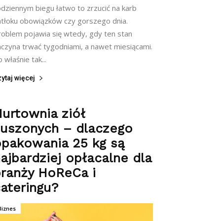
odziennym biegu łatwo to zrzucić na karb
atłoku obowiązków czy gorszego dnia.
roblem pojawia się wtedy, gdy ten stan
aczyna trwać tygodniami, a nawet miesiącami.
 właśnie tak...
ytaj więcej
urtownia ziół
suszonych – dlaczego
opakowania 25 kg są
ajbardziej opłacalne dla
ranży HoReCa i
ateringu?
Biznes