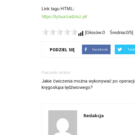
Link tagu HTML:
https://tytuurzadzisz.pl/
[Głosów:0 Średnia:0/5]
PODZIEL SIĘ
Facebook
Twit
Poprzedni artykuł
Jakie ćwiczenia można wykonywać po operacji
kręgosłupa lędźwiowego?
Redakcja