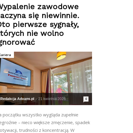
Wypalenie zawodowe
aczyna się niewinnie.
to pierwsze sygnały,
tórych nie wolno
ignorować
Kariera
Redakcja Advans.pl
-
21 kwietnia 2026
0
a początku wszystko wygląda zupełnie
iegroźnie – nieco większe zmęczenie, spadek
tywacji, trudności z koncentracją. W