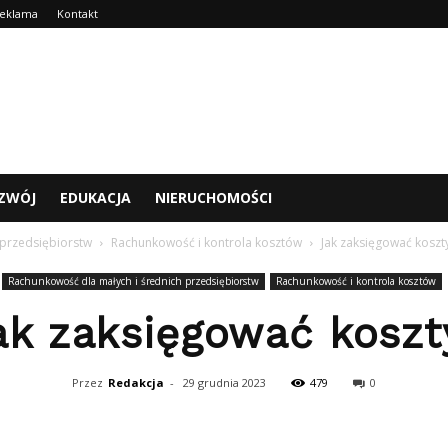
eklama
Kontakt
ZWÓJ
EDUKACJA
NIERUCHOMOŚCI
 przedsiębiorstw
Rachunkowość i kontrola kosztów
Jak zaksięgować koszt
Rachunkowość dla małych i średnich przedsiębiorstw
Rachunkowość i kontrola kosztów
ak zaksięgować koszt
Przez
Redakcja
-
29 grudnia 2023
479
0