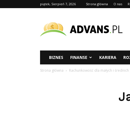
piątek, Sierpień 7, 2026
Strona główna
O nas
R
advans.pl
BIZNES
FINANSE
KARIERA
RO
Strona główna
Rachunkowość dla małych i średnich
J