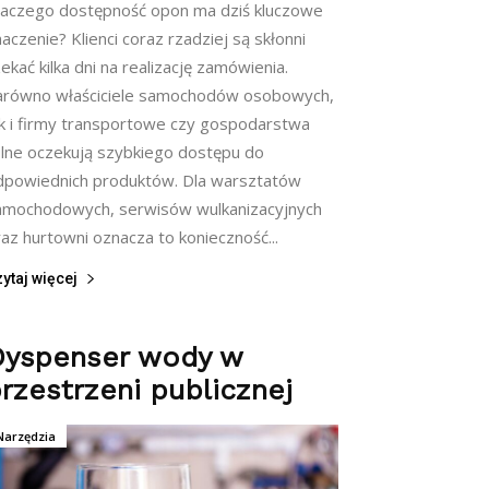
laczego dostępność opon ma dziś kluczowe
aczenie? Klienci coraz rzadziej są skłonni
ekać kilka dni na realizację zamówienia.
arówno właściciele samochodów osobowych,
ak i firmy transportowe czy gospodarstwa
olne oczekują szybkiego dostępu do
dpowiednich produktów. Dla warsztatów
amochodowych, serwisów wulkanizacyjnych
az hurtowni oznacza to konieczność...
ytaj więcej
Dyspenser wody w
rzestrzeni publicznej
Narzędzia