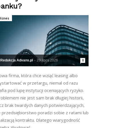
banku?
Biznes
Redakcja Advans.pl
-
29 lipca 2026
0
wa firma, która chce wziąć leasing albo
ystartować w przetargu, niemal od razu
afia pod lupę instytucji oceniających ryzyko.
oblemem nie jest sam brak długiej historii,
ecz brak twardych danych potwierdzających,
e przedsiębiorstwo poradzi sobie z ratami lub
alizacją kontraktu. Dlatego wiarygodność
rzeba zbudować...