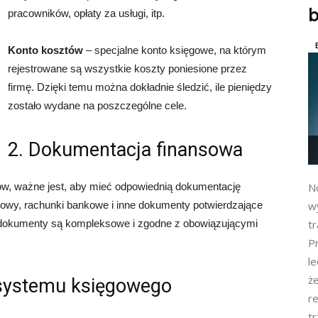
pracowników, opłaty za usługi, itp.
Konto kosztów
– specjalne konto księgowe, na którym
rejestrowane są wszystkie koszty poniesione przez
firmę. Dzięki temu można dokładnie śledzić, ile pieniędzy
zostało wydane na poszczególne cele.
2. Dokumentacja finansowa
ów, ważne jest, aby mieć odpowiednią dokumentację
No
mowy, rachunki bankowe i inne dokumenty potwierdzające
w
e dokumenty są kompleksowe i zgodne z obowiązującymi
tr
Pr
l
ż
systemu księgowego
re
t