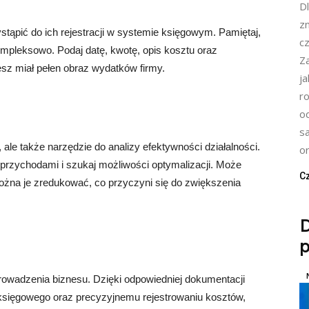
D
zn
stąpić do ich rejestracji w systemie księgowym. Pamiętaj,
cz
mpleksowo. Podaj datę, kwotę, opis kosztu oraz
Z
sz miał pełen obraz wydatków firmy.
j
r
o
s
 ale także narzędzie do analizy efektywności działalności.
or
z przychodami i szukaj możliwości optymalizacji. Może
Cz
ożna je zredukować, co przyczyni się do zwiększenia
p
owadzenia biznesu. Dzięki odpowiedniej dokumentacji
księgowego oraz precyzyjnemu rejestrowaniu kosztów,