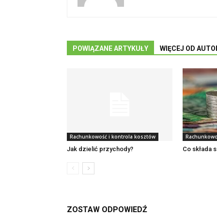
POWIĄZANE ARTYKUŁY
WIĘCEJ OD AUTO
Rachunkowość i kontrola kosztów
Rachunkowoś
Jak dzielić przychody?
Co składa s
ZOSTAW ODPOWIEDŹ