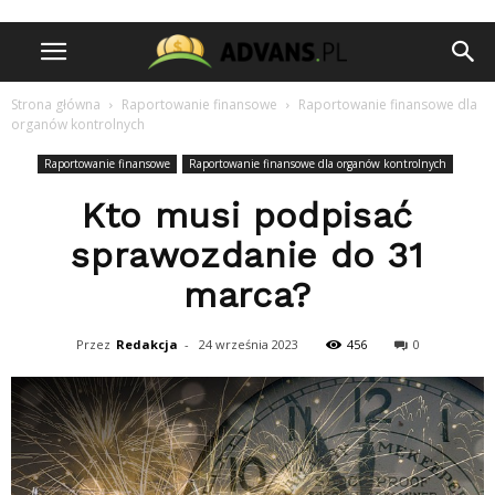
Strona główna
Raportowanie finansowe
Raportowanie finansowe dla
organów kontrolnych
Raportowanie finansowe
Raportowanie finansowe dla organów kontrolnych
Kto musi podpisać
sprawozdanie do 31
marca?
Przez
Redakcja
-
24 września 2023
456
0