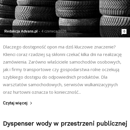
Redakcja Advans.pl
-
4 czerwca 2026
0
Dlaczego dostępność opon ma dziś kluczowe znaczenie?
Klienci coraz rzadziej są skłonni czekać kilka dni na realizację
zamówienia. Zarówno właściciele samochodów osobowych,
jak i firmy transportowe czy gospodarstwa rolne oczekują
szybkiego dostępu do odpowiednich produktów. Dla
warsztatów samochodowych, serwisów wulkanizacyjnych
oraz hurtowni oznacza to konieczność...
Czytaj więcej
Dyspenser wody w przestrzeni publicznej