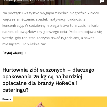
Redakcja Advans.pl
-
21 kwietnia 2026
0
Na początku wszystko wygląda zupełnie niegroźnie – nieco
większe zmęczenie, spadek motywacji, trudności z
koncentracją. W codziennym biegu łatwo to zrzucić na karb
natłoku obowiązków czy gorszego dnia. Problem pojawia się
wtedy, gdy ten stan zaczyna trwać tygodniami, a nawet
miesiącami. To właśnie tak...
Czytaj więcej
Hurtownia ziół suszonych – dlaczego
opakowania 25 kg są najbardziej
opłacalne dla branży HoReCa i
cateringu?
Biznes