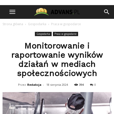
Strona główna
Gospodarka
Praca w gospodarce
Gospodarka
Praca w gospodarce
Monitorowanie i
raportowanie wyników
działań w mediach
społecznościowych
Przez
Redakcja
-
18 sierpnia 2024
394
0