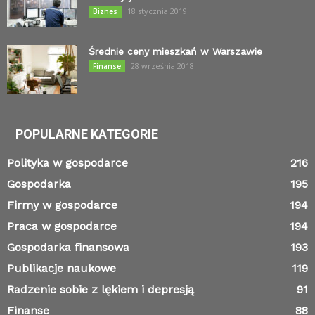
18 stycznia 2019
Biznes
Średnie ceny mieszkań w Warszawie
28 września 2018
Finanse
POPULARNE KATEGORIE
Polityka w gospodarce
216
Gospodarka
195
Firmy w gospodarce
194
Praca w gospodarce
194
Gospodarka finansowa
193
Publikacje naukowe
119
Radzenie sobie z lękiem i depresją
91
Finanse
88