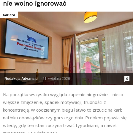
nie wolno ignorować
Kariera
Redakcja Advans.pl
-
21 kwietnia 2026
0
Na początku wszystko wygląda zupełnie niegroźnie – nieco
większe zmęczenie, spadek motywacji, trudności z
koncentracją. W codziennym biegu łatwo to zrzucić na karb
natłoku obowiązków czy gorszego dnia. Problem pojawia się
wtedy, gdy ten stan zaczyna trwać tygodniami, a nawet