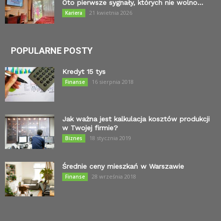
Oto pierwsze sygnały, których nie wolno...
21 kwietnia 2026
Kariera
POPULARNE POSTY
Kredyt 15 tys
16 sierpnia 2018
Finanse
Jak ważna jest kalkulacja kosztów produkcji
w Twojej firmie?
18 stycznia 2019
Biznes
Średnie ceny mieszkań w Warszawie
28 września 2018
Finanse