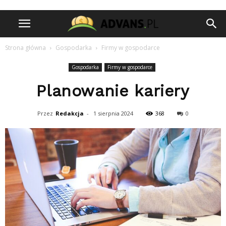
Strona główna
Gospodarka
Firmy w gospodarce
Gospodarka
Firmy w gospodarce
Planowanie kariery
Przez
Redakcja
-
1 sierpnia 2024
368
0