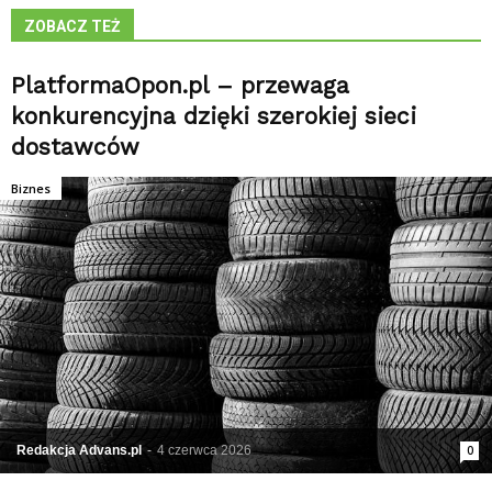
ZOBACZ TEŻ
PlatformaOpon.pl – przewaga
konkurencyjna dzięki szerokiej sieci
dostawców
Biznes
Redakcja Advans.pl
-
4 czerwca 2026
0