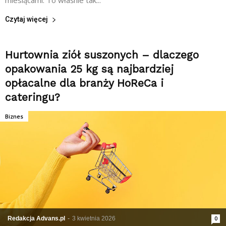
miesiącami. To właśnie tak...
Czytaj więcej
Hurtownia ziół suszonych – dlaczego
opakowania 25 kg są najbardziej
opłacalne dla branży HoReCa i
cateringu?
Biznes
Redakcja Advans.pl
-
3 kwietnia 2026
0