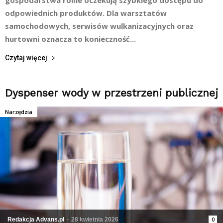
gospodarstwa rolne oczekują szybkiego dostępu do
odpowiednich produktów. Dla warsztatów
samochodowych, serwisów wulkanizacyjnych oraz
hurtowni oznacza to konieczność...
Czytaj więcej
Dyspenser wody w przestrzeni publicznej
Narzędzia
Redakcja Advans.pl
-
28 kwietnia 2026
0