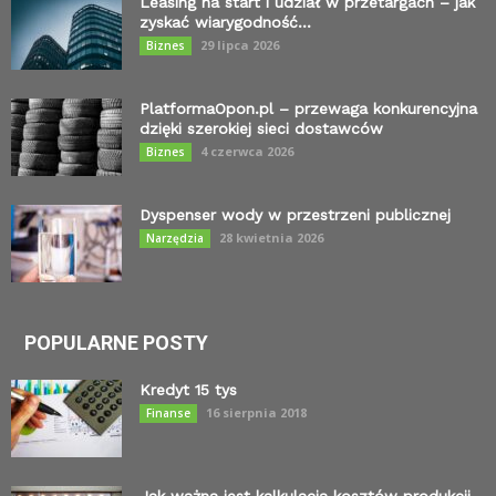
Leasing na start i udział w przetargach – jak
zyskać wiarygodność...
29 lipca 2026
Biznes
PlatformaOpon.pl – przewaga konkurencyjna
dzięki szerokiej sieci dostawców
4 czerwca 2026
Biznes
Dyspenser wody w przestrzeni publicznej
28 kwietnia 2026
Narzędzia
POPULARNE POSTY
Kredyt 15 tys
16 sierpnia 2018
Finanse