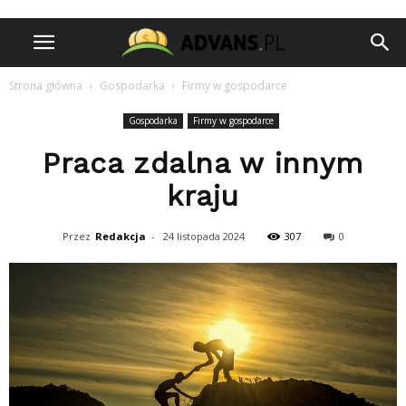
Strona główna
Gospodarka
Firmy w gospodarce
Gospodarka
Firmy w gospodarce
Praca zdalna w innym
kraju
Przez
Redakcja
-
24 listopada 2024
307
0