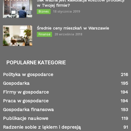
Jak ważna jest kalkulacja kosztów produkcji
w Twojej firmie?
18 stycznia 2019
Biznes
Średnie ceny mieszkań w Warszawie
28 września 2018
Finanse
POPULARNE KATEGORIE
Polityka w gospodarce
216
Gospodarka
195
Firmy w gospodarce
194
Praca w gospodarce
194
Gospodarka finansowa
193
Publikacje naukowe
119
Radzenie sobie z lękiem i depresją
91