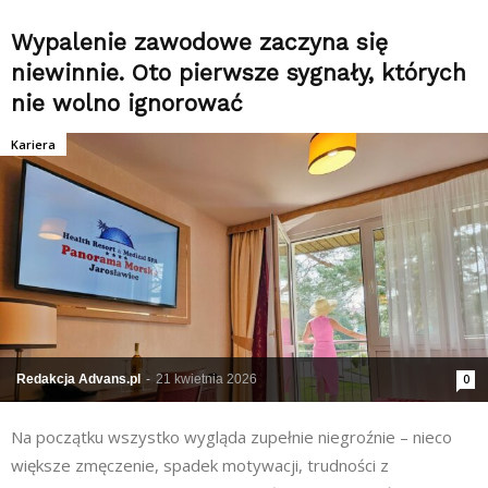
Wypalenie zawodowe zaczyna się
niewinnie. Oto pierwsze sygnały, których
nie wolno ignorować
Kariera
Redakcja Advans.pl
-
21 kwietnia 2026
0
Na początku wszystko wygląda zupełnie niegroźnie – nieco
większe zmęczenie, spadek motywacji, trudności z