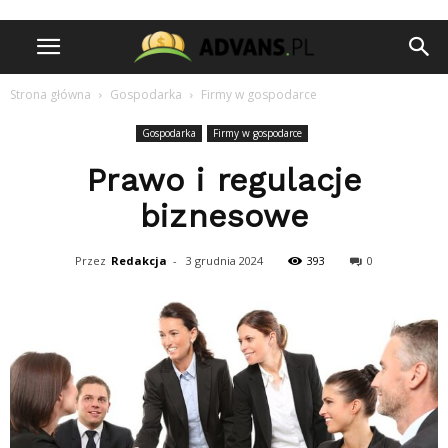
Strona główna
Gospodarka
Firmy w gospodarce
Gospodarka
Firmy w gospodarce
Prawo i regulacje
biznesowe
Przez
Redakcja
-
3 grudnia 2024
393
0