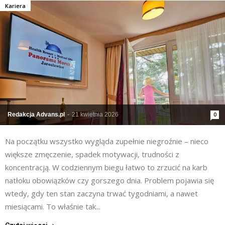
Kariera
Redakcja Advans.pl
-
21 kwietnia 2026
0
Na początku wszystko wygląda zupełnie niegroźnie – nieco
większe zmęczenie, spadek motywacji, trudności z
koncentracją. W codziennym biegu łatwo to zrzucić na karb
natłoku obowiązków czy gorszego dnia. Problem pojawia się
wtedy, gdy ten stan zaczyna trwać tygodniami, a nawet
miesiącami. To właśnie tak...