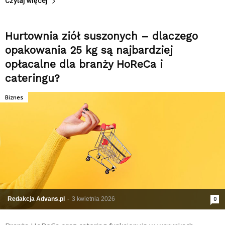
Czytaj więcej
Hurtownia ziół suszonych – dlaczego
opakowania 25 kg są najbardziej
opłacalne dla branży HoReCa i
cateringu?
Biznes
Redakcja Advans.pl
-
3 kwietnia 2026
0