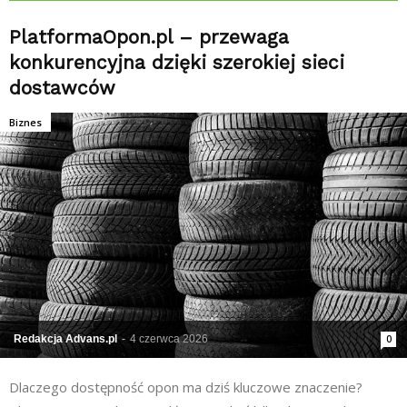
PlatformaOpon.pl – przewaga
konkurencyjna dzięki szerokiej sieci
dostawców
Biznes
Redakcja Advans.pl
-
4 czerwca 2026
0
Dlaczego dostępność opon ma dziś kluczowe znaczenie?