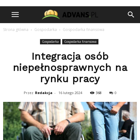
Strona główna
Gospodarka
Gospodarka finansowa
Gospodarka
Gospodarka finansowa
Integracja osób
niepełnosprawnych na
rynku pracy
Przez
Redakcja
-
16 lutego 2024
368
0